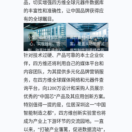
品，切实增强四方维全球元器件数据库
的丰富性和准确性，让中国品牌获得应
有的全球瞩目。
小型三轴数控加工中
高性能材料3D打印方
心，实现镗削、铣
案，覆盖从功能测试
削，效率比普通中心
原型制作到最终产品
针对技术过硬、产品可靠的本土企业伙
高 20%以上
批量生产
伴，四方维还将利用自己的媒体平台和
内容团队，为其提供多元化品牌营销服
务，在四方维全球媒体网络和元器件查
询平台，向1200万设计和采购人员展示
优秀的”中国芯”产品及其应用创新方案。
特别值得一提的是，位居深圳这一”中国
智能制造之都”，四方维创新实验室也将
成为产业上下游环节的交流园地。一直
以来，”打破产业藩篱，促进数据流动”，