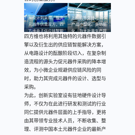
从设计到采购，服务
上料机等支持， 确保
元器件供需双方，四
产品小型化、多功能
方维电子供应链智能
化，为大批量生产提
四方维也将利用其独特的元器件数据引
方案赋能
供条件
擎以及衍生出的供应链智能解决方案，
从电路设计的酝酿阶段切入，在复杂制
造流程的源头力促元器件采购的降本增
效，为小微企业规避供应链风险的同
时，助力其完成元器件的设计、选型与
采购。
为此，创新实验室设有驻地硬件设计导
师，不仅为在此进行研发和测试的行业
同仁提供元器件层面的上手指导，更将
由其带领专业技术人员，不断收集、整
理、评测中国本土元器件企业的最新产