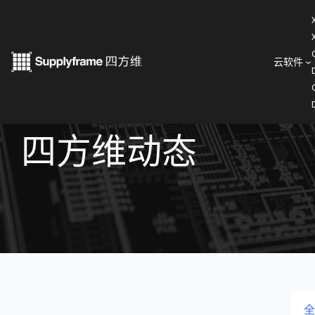
跳
至
内
云软件
容
四方维动态
全