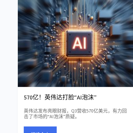
570亿！英伟达打脸“AI泡沫”
英伟达发布亮眼财报，Q3营收570亿美元，有力回
击了市场的“AI泡沫”质疑。