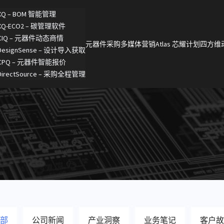
XQ – BOM 智能管理
XQ-ECO2 – 碳管理软件
CIQ – 元器件动态商情
元器件采购
多媒体营销
Atlas 芯耀计划
四方维
DesignSense – 设计导入获取
CPQ – 元器件智能报价
DirectSource – 采购全程管理
部
公司新闻
产业洞察
业务笔记
客户故