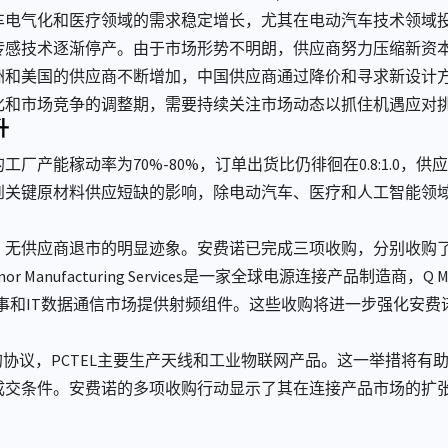
车电气化和医疗领域的需求稳定增长，尤其在电动汽车技术领域
传感技术逐渐停产。由于市场形势不明朗，供应商努力压缩新资
洲和美国的供应商不断增加，中国供应商通过降价和寻求新设计
化和市场竞争的调整期，需要持续关注市场动态以抓住机遇应对
升
厂产能稼动率为70%-80%，订单出货比仍徘徊在0.8:1.0，
到关键原材料供应短缺的影响，除电动汽车、医疗和人工智能领
商退市的明显迹象。安费诺已完成三项收购，分别收购了Connor Manu
n。Connor Manufacturing Services是一家全球电源连接产品制造
on则为军事和IT数据通信市场提供射频组件。这些收购将进一步强化
L的协议，PCTEL主要生产天线和工业物联网产品。这一举措将
成交条件。安费诺的多项收购行动显示了其在连接产品市场的扩