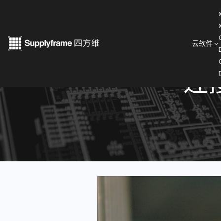
跳
至
内
云软件
< 产业洞察
容
连