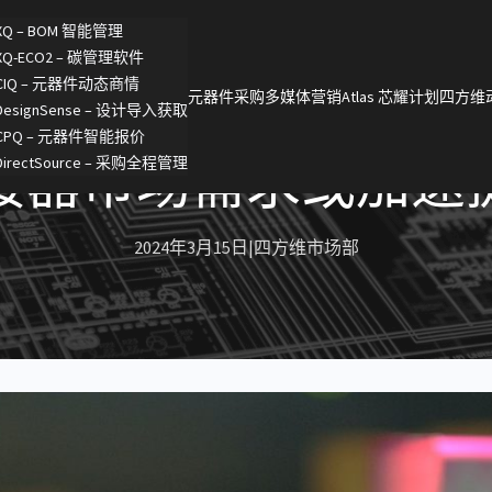
XQ – BOM 智能管理
XQ-ECO2 – 碳管理软件
CIQ – 元器件动态商情
元器件采购
多媒体营销
Atlas 芯耀计划
四方维
DesignSense – 设计导入获取
CPQ – 元器件智能报价
接器市场需求或加速
DirectSource – 采购全程管理
2024年3月15日
|
四方维市场部