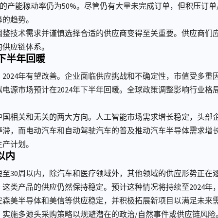
造商的产能稼动率仍为50%。尽管仍有大量未完成订单，但积压订
降的趋势。
调整技术需求并谨慎选择合适的供应商变得至关重要。供应商们
的供应链体系。
年下半年回暖
慢，2024年有望改善。企业面临供应挑战和不确定性，市值受多
电源市场预计在2024年下半年回暖。全球政策调整影响行业格
。
中国相关和无关的两大方向。人工智能市场需求增长稳定，头部
停滞，而电动汽车和自动驾驶汽车的普及推动汽车半导体需求增
生产计划。
以内
短至30周以内，除汽车和医疗领域外，其他领域的供应形势正在
这类产品的供应仍然保持稳定。预计这种情况将持续至2024年
安森美半导体和美信等供应稳定，并积极拓展新项目以满足未来
，实施多源头采购策略以规避潜在的政治/自然事件或供应链风险