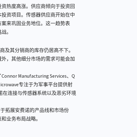
投资热度高涨。供应商倾向于投资回
本投资项目。传感器供应商开始在中
方案来巩固业务地位。这一趋势表
挑战。
供应商及其分销商的库存仍居高不下。
域外，其他细分市场的需求可能会加
facturing Services、Q
商，Q Microwave专注于为军事平台提供射
安费诺在连接与传感器系统以及恶劣环境
有助于拓展安费诺的产品线和市场份
张和业务布局战略。