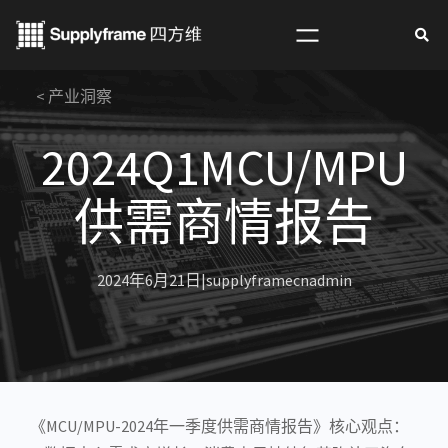
跳
至
内
< 产业洞察
容
2024Q1MCU/MPU
供需商情报告
2024年6月21日
|
supplyframecnadmin
《
MCU
/
MPU
-2024年一季度供需商情报告》核心观点：