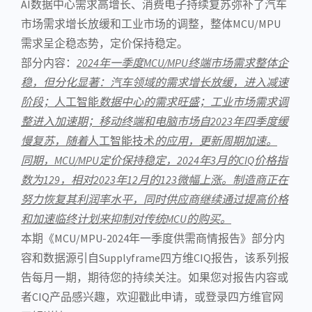
AI
数据中心
需求高增长、
消费电子
持续复苏弥补了
汽车
市场
需求增长放缓和工业市场的调整，整体MCU/MPU
需求呈企稳态势，定价保持稳定。
部分内容：
2024
年一季度MCU/MPU终端市场需求整体企
稳，但分化显著：汽车领域的需求增长放缓，进入减速
阶段；
人工智能
数据中心的需求旺盛；工业市场需求调
整进入加速期；移动终端和电脑市场自2023年四季度缓
慢复苏，随着
人工智能技术
的应用，更新周期加速。
同期，MCU/MPU定价保持稳定，2024年3月的CIQ价格指
数为129，相对2023年12月的123微幅上涨。制造商正在
努力恢复其利润率水平，同时供应商继续通过提高价格
和加速临终计划来抑制对传统MCU的购买。
本期《MCU/MPU-2024年一季度供需商情报告》部分内
容和数据源引自Supplyframe四方维CIQ报告，该系列报
告每月一期，期待您的持续关注。如果您对报告内容或
者CIQ产品感兴趣，欢迎
戳此申请
，或登录四方维官网