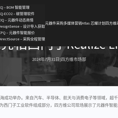
XQ – BOM 智能管理
XQ-ECO2 – 碳管理软件
CIQ – 元器件动态商情
元器件采购
多媒体营销
Atlas 芯耀计划
四方维
DesignSense – 设计导入获取
CPQ – 元器件智能报价
相西门子Realize Liv
DirectSource – 采购全程管理
2024年7月31日
|
四方维市场部
024用户大会在上海成功举办。来自汽车、半导体、航天与消费电子等领
西门子工业软件组成部分，四方维公司现场展示了元器件智能采