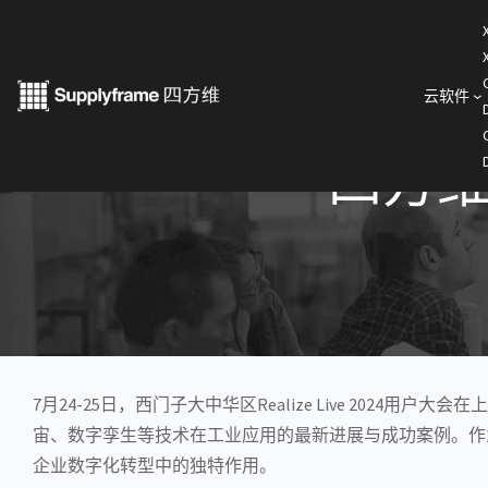
跳
至
内
云软件
< 公司新闻
容
四方维亮
7月24-25日，西门子大中华区Realize Live 2
宙、数字孪生等技术在工业应用的最新进展与成功案例。作为
企业数字化转型中的独特作用。