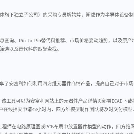
半导体旗下独立子公司）的采购专员解娉婷，阐述作为半导体设备
询、Pin-to-Pin替代料推荐、市场价格变动趋势，以及原产地
筛选以及替代料的匹配查找。
享了安富利如何利用四方维元器件商情产品，提高自己对于市场
nse，该工具可以为安富利网站上的元器件产品详情页部署ECAD
，用户在线提交申请48小时内，四方维模型制作团队将及时交付模
r）可以准确感知工程师在电路原理图或PCB布局中放置器件模型的动作