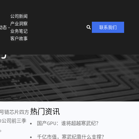
公司新闻
产业洞察
动态
联系我们
业务笔记
客户故事
为
热门资讯
信号链芯片四方
I
公司前三季
国产GPU：谁将超越寒武纪？
%。
千亿市值，寒武纪靠什么支撑？