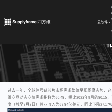
跳
至
内
云软件
< 产业洞察
容
过去一年，全球信号链
芯片市场
需求整体呈现萎靡态势，这一趋
维商品动态商情需求指数为60.48，相比2023年9月的80.
度（截至8月3日）营业收入为69.84亿美元，同比下降27.17