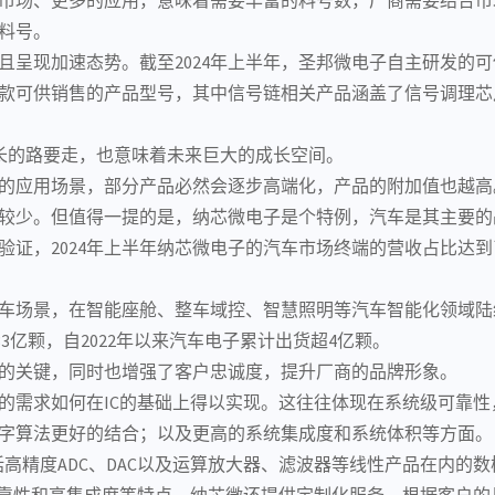
料号。
呈现加速态势。截至2024年上半年，圣邦微电子自主研发的
00余款可供销售的产品型号，其中信号链相关产品涵盖了
信号调理
芯
很长的路要走，也意味着未来巨大的成长空间。
的应用场景，部分产品必然会逐步高端化，产品的附加值也越高
较少。但值得一提的是，纳芯微电子是个特例，汽车是其主要的
证，2024年上半年纳芯微电子的
汽车市场
终端的营收占比达到了
车场景，在
智能座舱
、整车域控、智慧照明等汽车
智能化
领域陆
33亿颗，自2022年以来汽车电子累计出货超4亿颗。
的关键，同时也增强了客户忠诚度，提升厂商的品牌形象。
的需求如何在IC的基础上得以实现。这往往体现在系统级可靠性
字算法更好的结合；以及更高的系统集成度和系统体积等方面。
括高精度
ADC
、DAC以及
运算放大器
、
滤波器
等线性产品在内的数
可靠性和高集成度等特点。纳芯微还提供定制化服务，根据客户的