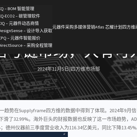
XQ – BOM 智能管理
XQ-ECO2 – 碳管理软件
CIQ – 元器件动态商情
元器件采购
多媒体营销
Atlas 芯耀计划
四方维
DesignSense – 设计导入获取
CPQ – 元器件智能报价
信号链市场，大有可
DirectSource – 采购全程管理
2024年11月5日
|
四方维市场部
势在Supplyframe四方维的数据中得到了体现。2024年9月
15，下滑了32.99%。海外巨头的财报数据也反映了这一市场趋势，
AD
%；
德州仪器
前三季度营业收入为116.34亿美元，同比下降13.45