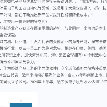
纳芯微
电子产品
线总监叶健在接受采访时表示：“市场方面，各
消费电子和
工业自动化
等领域，这吸引了大量企业进入市场；技
产公司，都在不断推出新产品以提升性能和降低成本。”
，才交出一份亮眼的答卷呢？
球制造业
产业链
正在面临重组的趋势，与此同时，出海也是本土
重要课题。
以吉利、
比亚迪
、上汽为代表的头部企业的海外产能，遍布全球
机械行业，以三一重工作为绝对龙头，相继在印度、美国、德国
港交所募资上市，加快海外布局，海尔集团全球拥有143个制造中
牌形象和国际竞争力。
，作为终端产品上游的半导体器件厂商全球化战略显得格外重要
片企业代表，近年来持续扩展海外业务，自2022年科创板上市
国设立子公司。2024年上半年，纳芯微电子境外收入达到1.3