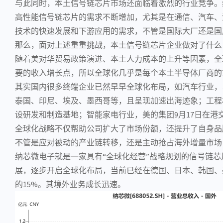
与此同时，本土信号链芯片市场还面临着激烈的行业竞争。
高性能信号链芯片的需求不断增加，尤其是在
通信
、汽车、
技术的快速发展和下游应用的需求，不管是国际大厂还是国
那么，面对上述重重挑战，本土信号链
芯片企业
做对了什么
随着美对华贸易政策演进、本土人力成本的上升等因素，全
要的收入增长点，所以全球化几乎是每个本土半导体厂商的
其实国内很多终端企业已然早早全球化布局，如
汽车行业
，
泰国、印尼、埃及、墨西哥等，且呈现加速出海迹象；工程
设研发和制造基地；
智能家电
行业，美的集团9月17日在
全球化战略不仅帮助公司扩大了市场份额，还提升了自身品
不管是应对被动的产业链转移，还是主动抢占海外增量市场
纳芯微电子就是一家具有“全球化经营”战略规划的信号链芯
展，逐步开启全球化布局，当前已经在德国、日本、韩国、美
的15%。其境外业务成长迅速。