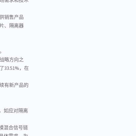
可供销售产品
片、
隔离器
。
战略方向之
33.51%，在
续有新产品的
，如应对隔离
模混合信号链
具体需求，为