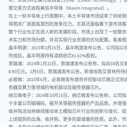
票交易方式收购美信半导体（Maxim Integrated）。
在上一轮半导体上行周期中，本土
半导体市场
迎来了供给侧
得相关厂商面临激烈的竞争压力，尤其还面临着下游市场客
整个行业也正在进入新的发展阶段，市场上出现了一些整合
术实力和市场份额，并且实现行业资源的优化配置。笔者梳
晶丰明源
：2023年3月15日，晶丰明源发布公告，公司拟以
完成后，晶丰明源持有凌鸥创芯61.61%股权。
思瑞浦
：2024年1月22日，思瑞浦发布公告称，拟向18名
8.90亿元。2月6日，思瑞浦发布公告，新增收购艾育林所持
必易微
：2023年6月，必易微宣布增资并控股动芯微正式
务器
及
算力
等领域的
电机驱动
及
磁传感器
芯片。
纳芯微电子
：2024年10月15日，纳芯微发布公告称，公
于丰富公司磁编码、磁
开关
等磁传感器的产品品类，并增强
收并购活动将继续推动本土模拟
芯片行业
的创新与增长，促
上述提到的出海、收并购，更多的是增量的性质。此外，作
案，才是企业增长的主要方式。作为模拟芯片厂商，更多的