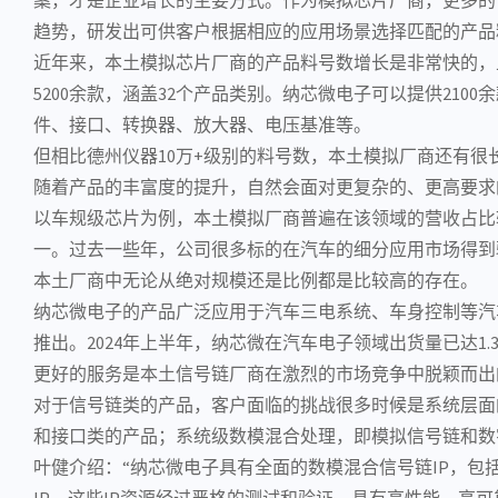
趋势，研发出可供客户根据相应的应用场景选择匹配的产品
近年来，本土模拟芯片厂商的产品料号数增长是非常快的，且
5200余款，涵盖32个产品类别。纳芯微电子可以提供21
件、接口、
转换器
、
放大器
、电压基准等。
但相比德州仪器10万+级别的料号数，本土模拟厂商还有
随着产品的丰富度的提升，自然会面对更复杂的、更高要求
以
车规级芯片
为例，本土模拟厂商普遍在该领域的营收占比
一。过去一些年，公司很多标的在汽车的细分应用市场得到验
本土厂商中无论从绝对规模还是比例都是比较高的存在。
纳芯微电子的产品广泛应用于汽车三电系统、车身控制等汽
推出。2024年上半年，纳芯微在汽车电子领域出货量已达1.
更好的服务是本土信号链厂商在激烈的市场竞争中脱颖而出
对于信号链类的产品，客户面临的挑战很多时候是系统层面
和接口类的产品；系统级数模混合处理，即
模拟信号
链和数
叶健介绍：“纳芯微电子具有全面的数模混合信号链IP，包
IP。这些IP资源经过严格的测试和验证，具有高性能、高