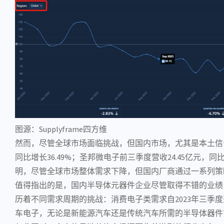
图源：Supplyframe四方维
然而，尽管全球市场面临挑战，但国内市场，尤其是本土信
同比增长36.49%；
圣邦微电子
前三季度营收24.45亿元，同比
明，尽管全球市场整体需求下降，但国内厂商通过一系列策
值得指出的是，国内
半导体
元器件
企业尽管取得不错的业绩
历着不同需求周期的挑战：
消费电子
类需求自2023年三季
车电子
，无论是
新能源汽车
还是传统汽车所需的
半导体器件