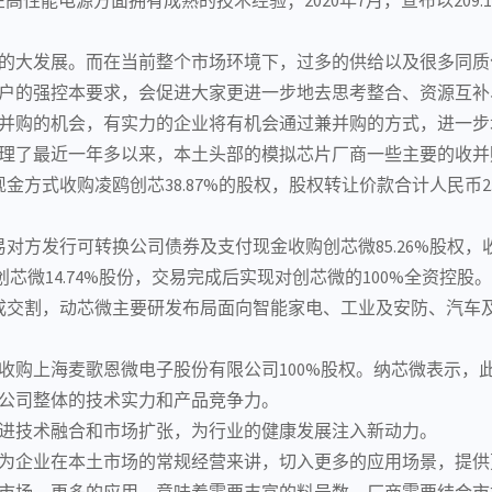
的大发展。而在当前整个市场环境下，过多的供给以及很多同质
户的强控本要求，会促进大家更进一步地去思考整合、资源互补
并购的机会，有实力的企业将有机会通过兼并购的方式，进一步
理了最近一年多以来，本土头部的
模拟芯片
厂商一些主要的收并
现金方式收购凌鸥创芯38.87%的股权，股权转让价款合计人民币2
交易对方发行可转换公司债券及支付现金收购创芯微85.26%股权
创芯微14.74%股份，交易完成后实现对创芯微的100%全资控股。
完成交割，动芯微主要研发布局面向智能家电、工业及安防、汽车
司拟收购上海麦歌恩微电子股份有限公司100%股权。纳芯微表示，
公司整体的技术实力和产品竞争力。
进技术融合和市场扩张，为行业的健康发展注入新动力。
为企业在本土市场的常规经营来讲，切入更多的应用场景，提供
市场、更多的应用，意味着需要丰富的料号数，厂商需要结合市