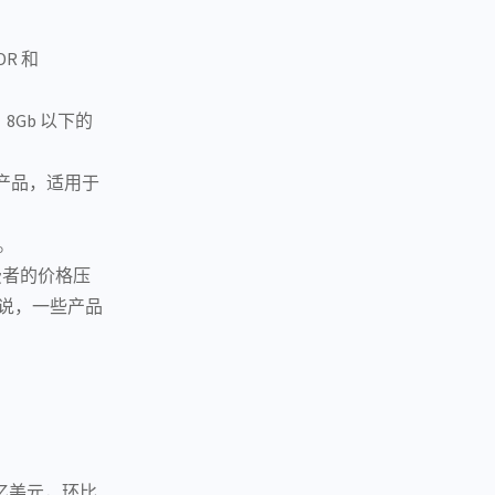
R 和
 8Gb 以下的
际的产品，适用于
。
费者的价格压
来说，一些产品
12亿美元，环比