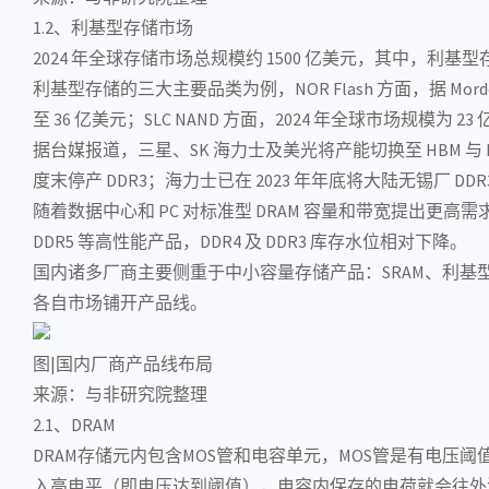
1.2、利基型存储市场
2024 年全球存储市场总规模约 1500 亿美元，其中，利基
利基型存储的三大主要品类为例，NOR Flash 方面，据 Mordor I
至 36 亿美元；SLC NAND 方面，2024 年全球市场规模为 2
据台媒报道，三星、SK 海力士及
美光
将产能切换至 HBM 与
度末停产
DDR3
；海力士已在 2023 年年底将大陆无锡厂 DDR
随着
数据中心
和 PC 对标准型 DRAM 容量和带宽提出更高需
DDR5 等高性能产品，DDR4 及 DDR3 库存水位相对下降。
国内诸多厂商主要侧重于中小容量存储产品：SRAM、利基型 DRAM
各自市场铺开产品线。
图|国内厂商产品线布局
来源：与非研究院整理
2.1、DRAM
DRAM存储元内包含
MOS管
和
电容
单元，MOS管是有电压阈
入
高电平
（即电压达到阈值），电容内保存的电荷就会往外