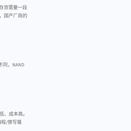
厂的存货需要一段
看，国产厂商的
同，NAND
容量低、成本高。
次编程/擦写循