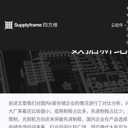
跳
至
内
云软件
< 产业洞察
容
数据新纪
前述文章我们对国内6家存储企业的情况进行了对比分析，
大厂来看还比较弱小；成熟制程占比多，
先进制程
占比少；
限制，
光刻机
方向还未突破先进制程，国内企业在产品选择
存储市场空间来看，行业空间比较广阔，国产替代大有可为