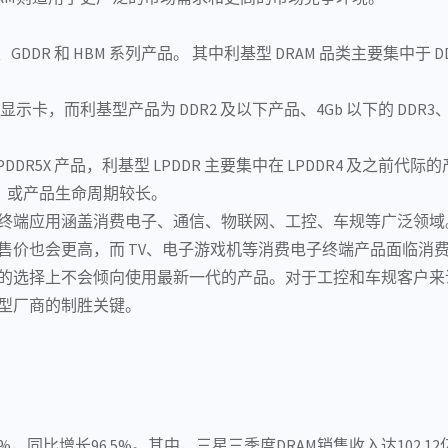
DDR 和 HBM 系列产品。 其中利基型 DRAM 品类主要集中于 DD
图形显示卡，而利基型产品为
DDR2
及以下产品、4Gb 以下的 DDR3、
 LPDDR5X 产品，利基型 LPDDR 主要集中在 LPDDR4 及之前代
，或产品生命周期较长。
终端应用涵盖
消费电子
、
通信
、
物联网
、工控、车规等广泛领域
时售价也会更高，而 TV、电子游戏机等消费电子终端产品面临消
M 的选择上不会倾向使用最新一代的产品。对于工控和车规客户
基型厂商的制胜关键。
.4%，同比增长96.5%。其中，三星三季度DRAM销售收入达102.