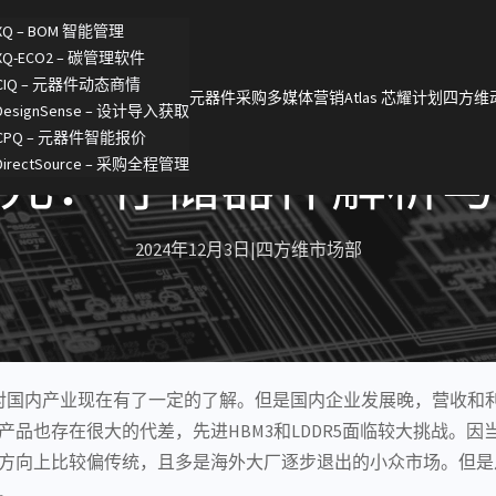
XQ – BOM 智能管理
XQ-ECO2 – 碳管理软件
CIQ – 元器件动态商情
元器件采购
多媒体营销
Atlas 芯耀计划
四方维
DesignSense – 设计导入获取
CPQ – 元器件智能报价
元：存储器件解析
DirectSource – 采购全程管理
2024年12月3日
|
四方维市场部
对国内产业现在有了一定的了解。但是国内企业发展晚，营收和
产品也存在很大的代差，先进HBM3和L
DDR5
面临较大挑战。因
方向上比较偏传统，且多是海外大厂逐步退出的小众市场。但是
。