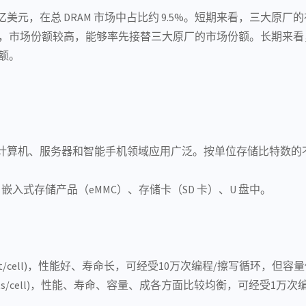
模约 90 亿美元，在总 DRAM 市场中占比约 9.5%。短期来看，三大原
多年，市场份额较高，能够率先接替三大原厂的市场份额。长期来
份额。
计算机
、服务器和智能手机领域应用广泛。按单位存储比特数的不
、
嵌入式
存储产品（eMMC）、
存储卡
（SD 卡）、U 盘中。
数据(1bit/cell)，性能好、寿命长，可经受10万次编程/擦写循环，但
据(2bits/cell)，性能、寿命、容量、成各方面比较均衡，可经受1万