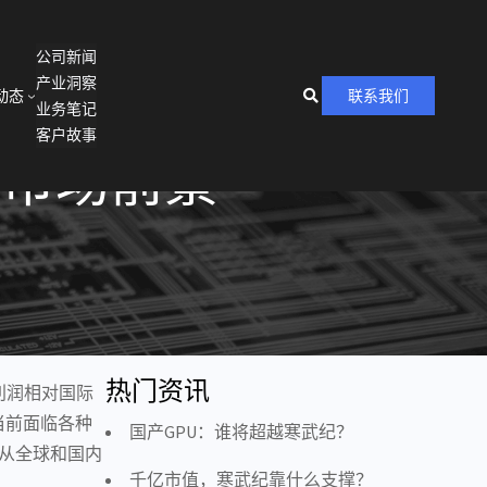
公司新闻
产业洞察
动态
联系我们
业务笔记
客户故事
与市场前景
热门资讯
利润相对国际
当前面临各种
国产GPU：谁将超越寒武纪？
从全球和国内
千亿市值，寒武纪靠什么支撑？