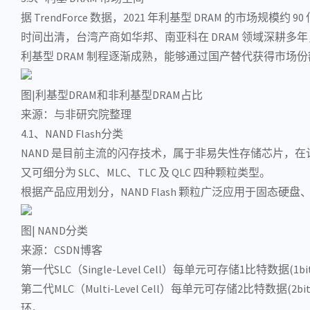
据 TrendForce 数据，2021 年利基型 DRAM 的市场规
时间出清，台湾产商如华邦、南亚科在 DRAM 领域深耕
利基型 DRAM 制程逐渐成熟，能够通过国产替代获得市场
图|利基型DRAM和非利基型DRAM占比
来源：与非研究院整理
4.1、NAND Flash分类
NAND 是目前主流的
闪存
技术，属于非易失性存储芯片，在
又可细分为 SLC、MLC、TLC 及 QLC 四种颗粒类型。
根据产品应用划分，NAND Flash 颗粒广泛应用于
固态硬盘
图| NAND分类
来源：CSDN博客
第一代SLC（Single-Level Cell）每单元可存储1比特
第二代MLC（Multi-Level Cell）每单元可存储2比特数
环。