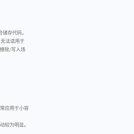
合储存代码，
，无法适用于
繁擦除/写入场
通常应用于小容
波动较为明显。