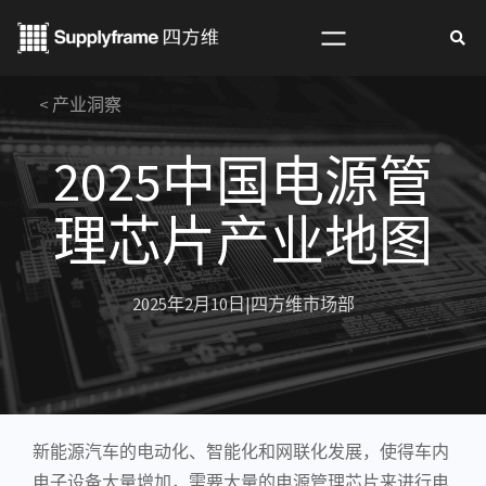
跳
至
内
< 产业洞察
容
2025中国电源管
理芯片产业地图
2025年2月10日
|
四方维市场部
新能源汽车
的电动化、
智能化
和网联化发展，使得车内
电子设备
大量增加，需要大量的
电源管理芯片
来进行电