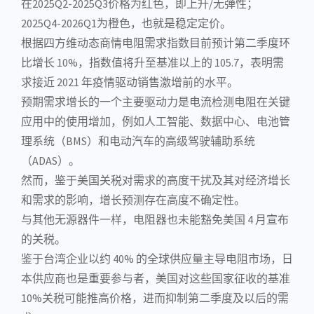
在2025Q2-2025Q3价格为红色，即上升/无弹性；
2025Q4-2026Q1为橙色，也就是稳定定价。
根据四方维动态商情电阻需求指数目前预计第二季度环
比增长 10%，指数值将升至基准以上的 105.7，表明需
求接近 2021 年疫情驱动销售激增前的水平。
预期需求增长的一个主要驱动力是
电流
检测电阻在关键
应用中的使用增加，例如
人工智能
、
数据中心
、
电池管
理系统
（BMS）和
电动汽车
的
高级驾驶辅助系统
（
ADAS
）。
然而，鉴于美国关税对需求的高度干扰及其对经济增长
和需求的影响，增长预测存在高度不确定性。
与其他
无源器件
一样，电阻器也未能豁免美国 4 月宣布
的关税。
鉴于台湾企业以约 40% 的全球供应量主导电阻市场，日
本供应商也是重要参与者，美国对这些国家征收的基准
10%关税可能推高价格，进而抑制第二季度及以后的需