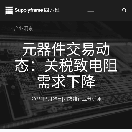
跳
至
内
< 产业洞察
容
元器件交易动
态：关税致电阻
需求下降
2025年6月25日
|
四方维行业分析师