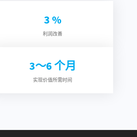
3
%
利润改善
3～
6
个月
实现价值所需时间