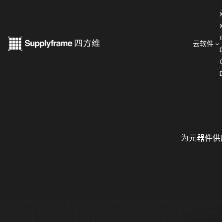
跳
至
内
云软件
< 云软件
容
为元器件供