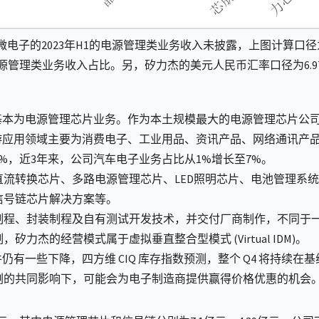
子的2023年H1的电源管理类业务收入未披露，上图计算口径为：2
源管理类业务收入占比。另，矽力杰的美元人民币汇率口径为6.9
美元，基本为电源管理芯片业务。作为本土规模最大的电源管理芯片公司
游应用领域主要为消费电子、工业用品、资讯产品、网络通讯产品和
、7%，近3年来，公司汽车电子业务占比从1%增长至7%。
流转换芯片、多路电源管理芯片、LED照明芯片、电池管理系
信号链芯片解决方案等。
制程、封装制程及自有测试开发技术，并交付厂商制作，不同于一
力杰的经营模式属于虚拟垂直整合型模式 (Virtual IDM)。
仍有一些下降，四方维 CIQ 库存指数预测，整个 Q4 将持续
剩的共同影响下，可能会为电子制造商提供赢得价格优惠的机会