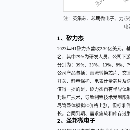
注：英集芯、芯朋微电子、力芯微电
电
1、矽力杰
2023年H1矽力杰营收2.30亿
名，其中79%为研发人员。公司下
分别为：39%、33%、13%、8%
公司产品包括：直流转换芯片、交直
开关、静电保护、电表计量芯片及
值得一提的是，矽力杰自有半导体
封装厂技术，导致制程技术受到限制，矽
尽管整体模拟IC价格上涨，但标准件
长。合同到期、需求疲软和库存过
2、圣邦微电子