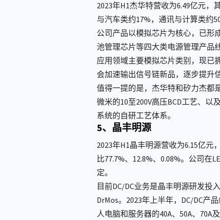
2023年H1杰华特营收为6.49亿
与汽车类约17%，通讯与计算类约5
公司产品以模拟芯片为核心，已形成
池管理芯片等四大类电源管理产品
应用领域主要模拟芯片类别，现已拥
会加速输出信号链新品，逐步提升
值得一提的是，杰华特和矽力杰都是虚拟
微米的10至200V高压BCD工艺、
系统的自研工艺体系。
5、晶丰明源
2023年H1晶丰明源营收为6.15亿元
比77.7%、12.8%、0.08%
定。
目前DC/DC业务是晶丰明源研发投
DrMos。2023年上半年，DC/
人电脑和服务器的40A、50A、70