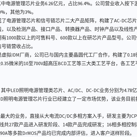
元，其中电源管理芯片业务6.26亿元，占比96.4%。公司营业收入
0%，其他为3%。
了电源管理芯片和信号链芯片二大产品矩阵，构建了AC-DC芯片、
线，以及检测产品、接口产品、转换器产品、时钟产品以及线性
有1000款以上的可售料号、600款以上在研芯片产品型号。公
信号链营收占比。
IDM厂商，公司已与国内主要晶圆代工厂合作，构建了0.18微米的
以及0.35微米的10至700V超高压BCD工艺等三大类工艺平台，
，其中LED照明电源管理类芯片、AC/DC、DC-DC业务分别为4.78亿
。公司在LED照明电源管理芯片行业已经建立了一定市场优势，该业务
入最大的业务，直接从大电流DC/DC多相方案入手，研发主要为C
DC产品线共27款产品进入研发阶段、14款产品完成研发；16相多
A及90A等多款DrMOS产品均已完成内部评估，进入客户送样阶段。