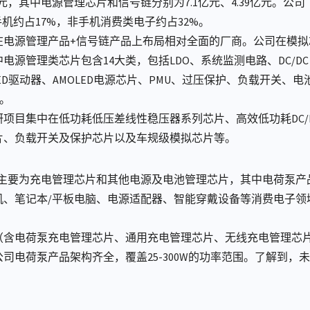
48亿元，其中电源管理芯片和信号链分别为7.1亿元、4.39亿元
机约占17%，非手机消费类电子约占32%。
电源管理产品+信号链产品上布局相对全面的厂商。公司在模拟芯片
源管理类芯片包含14大类，包括LDO、系统监测电路、DC/DC 
LED驱动器、AMOLED电源芯片、PMU、过压保护、负载开关
等。
项目集中在低功耗低压差线性稳压器系列芯片、高效低功耗DC/
片、负载开关及保护芯片以及车规级模拟芯片等。
6亿元，主要为充电管理芯片和其他电源及电池管理芯片，其中电荷泵
机、笔记本/平板电脑、电源适配器、智能穿戴设备等消费电子领
含电荷泵充电管理芯片、通用充电管理芯片、无线充电管理芯片）、D
司电荷泵产品架构齐全，覆盖25-300W的功率范围。了解到，
。