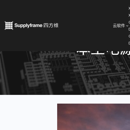
跳
至
内
云软件
< 产业洞察
容
本土电源