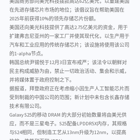
美国商务部向
美光
科技拨款高达62亿美元，以重建美国
在先进
存储芯片
市场的地位；该倡议旨在帮助美国在
2025年前获得10%的领先存储芯片份额。
美国还向美光科技提供了高达2.75亿美元的资金，用于
扩建弗吉尼亚州的一家工厂并使其现代化，以生产用于
汽车和工业应用的传统存储芯片；该设施将使用该公司
的1-alpha节点。
韩国总统尹锡悦于12月3日宣布戒严；该法令以朝鲜对
民主构成威胁为由，禁止一切政治活动、集会和示威，
并将媒体置于政府控制之下。
据报道，拜登政府正在考虑缩小因生产人工智能芯片而
受到制裁的中国公司的范围；新计划中未包含长鑫存储
技术有限公司。
Galaxy S25的移动 DRAM 的大部分初始数量将由美光供
应，而不是
三星电子
。S25配备LP
DDR5
X内存，其规格
与S24相同，但制造工艺从13nm升级为12nm，以提高