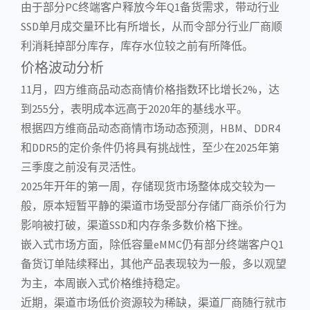
由于部分PC终端客户释放今年Q1备货需求，带动行业
SSD单月成交量环比有所增长，从而令部分行业厂商顺
利消耗掉部分库存，库存水位较之前有所降低。
价格波动分析
11月，四方维商品动态商情价格指数环比增长2%，达
到255分，表明成本远高于2020年的基线水平。
根据四方维商品动态商情市场动态预测，HBM、DDR4
和DDR5的定价条件仍将具有挑战性，至少在2025年第
三季度之前没有灵活性。
2025年开年的第一周，存储现货市场整体成交较为一
般，原本短暂平静的渠道市场受部分存储厂商杀价行为
影响被打破，渠道SSD和内存条多数价格下挫。
嵌入式
市场方面，除低容量eMMC仍有部分终端客户Q1
备货订单陆续释出，其他产品表现较为一般，多以观望
为主，本周嵌入式价格维持稳定。
近期，渠道市场低价资源较为稀缺，渠道厂商随行就市