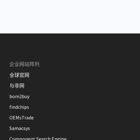
企业网站阵列
全球官网
与非网
bom2buy
findchips
OEMsTrade
Samacsys
Component Search Engine