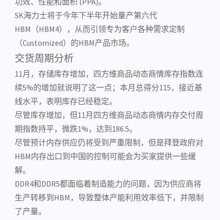
功效、性能和面积 (PPA)。
SK海力士
将于今年下半年开始量产第六代
HBM（HBM4），从而引领专为客户各种需求定制
（Customized）的HBM产品市场。
交货周期分析
11月，存储库存增加，四方维商品动态商情库存指数连
续5%的增加就说明了这一点；本月总得分115，接近基
线水平，表明库存已经稳定。
尽管库存增加，但11月四方维商品动态商情内存交付周
期指数持平，微跌1%，达到186.5。
尽管预计内存供应仍将受到严重限制，但是拜登政府对
HBM内存出口到中国的控制可能会为买家提供一些缓
解。
DDR4和DDR5都面临着制造能力的问题，因为供应商将
生产转移到HBM，导致整体产能利用效率低下，并限制
了产量。