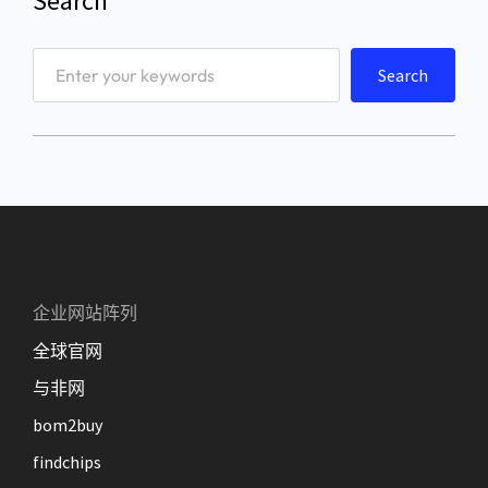
Search
S
Search
e
a
r
c
h
企业网站阵列
全球官网
与非网
bom2buy
findchips