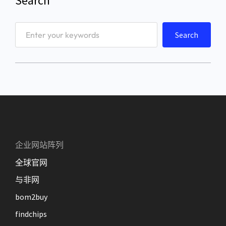
Search
S
Search
e
a
r
c
h
企业网站阵列
全球官网
与非网
bom2buy
findchips