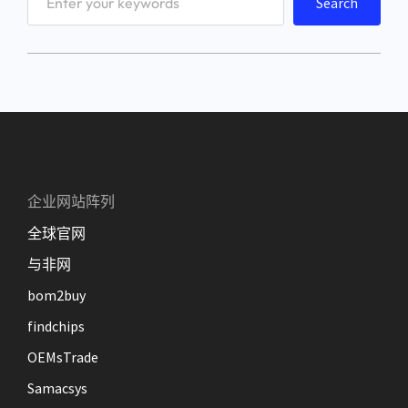
Search
e
a
r
c
h
企业网站阵列
全球官网
与非网
bom2buy
findchips
OEMsTrade
Samacsys