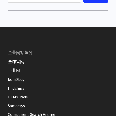
e
a
r
c
h
企业网站阵列
全球官网
与非网
bom2buy
findchips
OEMsTrade
Samacsys
Component Search Engine