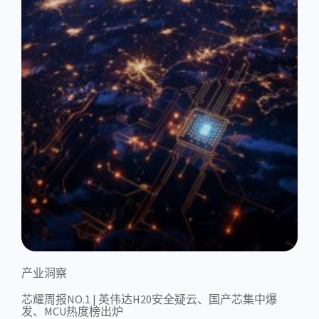
产业洞察
芯耀周报NO.1 | 英伟达H20安全疑云、国产芯集中爆
发、MCU热度榜出炉