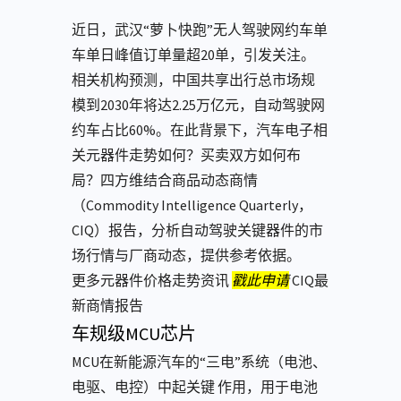
近日，武汉“萝卜快跑”无人驾驶网约车单
车单日峰值订单量超20单，引发关注。
相关机构预测，中国共享出行总市场规
模到2030年将达2.25万亿元，自动驾驶网
约车占比60%。在此背景下，汽车电子相
关元器件走势如何？买卖双方如何布
局？四方维结合商品动态商情
（Commodity Intelligence Quarterly，
CIQ）报告，分析自动驾驶关键器件的市
场行情与厂商动态，提供参考依据。
更多元器件价格走势资讯
戳此申请
CIQ最
新商情报告
车规级MCU芯片
MCU在新能源汽⻋的“三电”系统（电池、
电驱、电控）中起关键 作⽤，⽤于电池