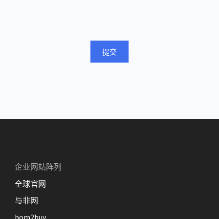
提交
企业网站阵列
全球官网
与非网
bom2buy