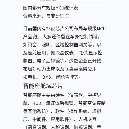
国内部分⻋规级MCU统计表
资料来源：与非研究院
⽬前国内有23家芯⽚公司布局⻋规级MCU
产品 线，⼤多还停留在⻋⾝控制领域，
如⻔窗、照明、区域控制器⽹关等，以
及座舱应⽤，如液晶仪表、 抬头显⽰控
制器、电⼦后视镜等。少数企业已开始
布局对动⼒集成以及底盘类⾼阶应⽤，
如电机、 BMS、智能驾驶等。
智能座舱域芯片
智能座舱主要由硬件（仪表盘、中控导
航、HUD、流媒体后视镜、智能空调控制
等其他系统）、软件（操作系统、虚拟
层、中间件、应⽤软件）、⼈机交互
（语⾳识别、⼈脸识别、触摸识别、⼿