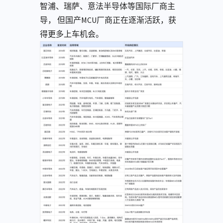
智浦、瑞萨、意法半导体等国际⼚商主
导， 但国产MCU⼚商正在逐渐活跃，获
得更多上⻋机会。