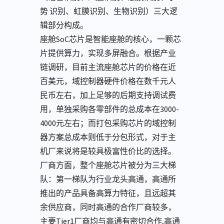
势 识别、虹膜识别、⽣物识别）三⼤逻
辑部分构成。
座舱SoC芯⽚是智能座舱的核⼼，⼀颗芯
⽚提供算⼒，实现多屏融合。根据产业
链调研，⽬前主流座舱芯⽚的价格在近
百美元，域控制器硬件价格在数千元⼈
⺠币左右，加上⾜够的后期⽀持调试费
⽤，单独采购各零部件的总成本在3000-
4000元左右；⽽打包采购芯⽚的域控制
器⽅案总成本则低于分包形式，对于主
机⼚来说将是较具极富性价⽐的选择。
厂商方面，整个座舱芯⽚被分为三⼤梯
队：第⼀梯队为⾏业⻰头⾼通，⾼通所
推出的产品具备⾼算⼒特征，且远超其
余供应商，同时⾼通的合作⼚商较多，
主要Tier1⼚商均与⾼通有密切合作,⾼通