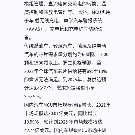
模组管理、直流电向交流电的转换、温
度控制和充放电管理等。此外，MCU也⽤
于⻋ 载⽆线充电、声学汽⻋警报系统
（AV AS）、充电枪和充电桩等储能设
备。
传统燃油⻋、轻混汽⻋、插混及纯电动
汽⻋的芯⽚需求量分别约为600颗、1000
颗和1500颗以上。罗兰⻉格预测，⾄
2023年全球汽⻋芯⽚供给将有8%⾄13%
的需求⽆法满⾜。到2025年，总供给预
计达8.46亿个，需求短缺将缩⼩⾄
3%~5%。
国内汽⻋MCU市场规模持续增⻓，2021年
市场规模达30.01亿美元，同⽐增⻓
13.59%，预计到2025 年市场规模将达
42.74亿美元。国内⻋规级MCU市场由恩