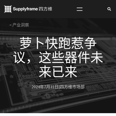
跳
至
内
< 产业洞察
容
萝卜快跑惹争
议，这些器件未
来已来
2024年7月31日
|
四方维市场部