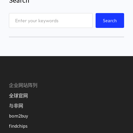
Search
S
Search
e
a
r
c
h
企业网站阵列
全球官网
与非网
bom2buy
findchips