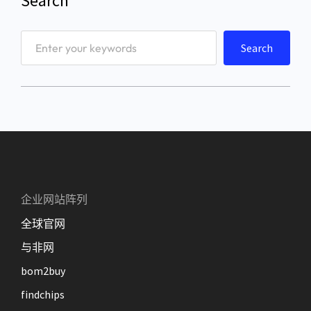
Search
S
Search
e
a
r
c
h
企业网站阵列
全球官网
与非网
bom2buy
findchips