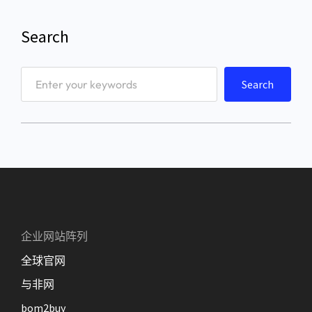
Search
S
Search
e
a
r
c
h
企业网站阵列
全球官网
与非网
bom2buy