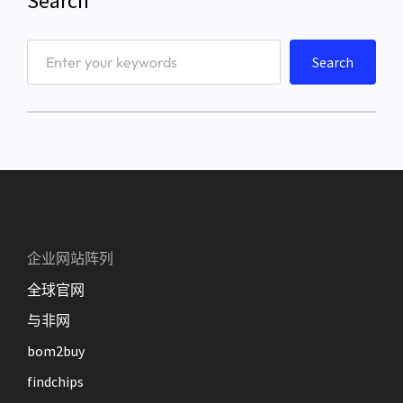
Search
S
Search
e
a
r
c
h
企业网站阵列
全球官网
与非网
bom2buy
findchips