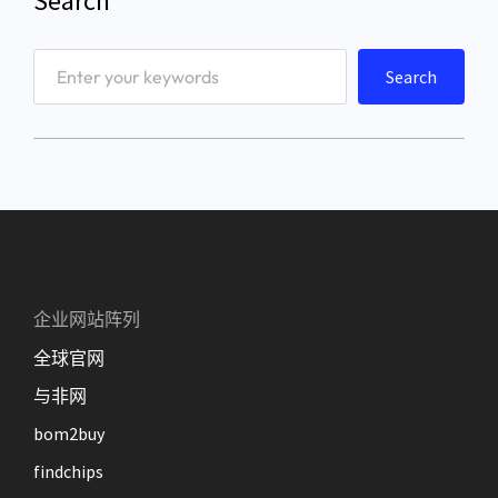
Search
S
Search
e
a
r
c
h
企业网站阵列
全球官网
与非网
bom2buy
findchips