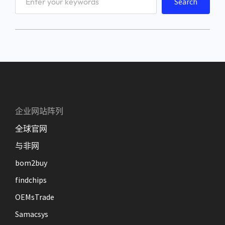
Search
e
a
r
c
h
企业网站阵列
全球官网
与非网
bom2buy
findchips
OEMsTrade
Samacsys