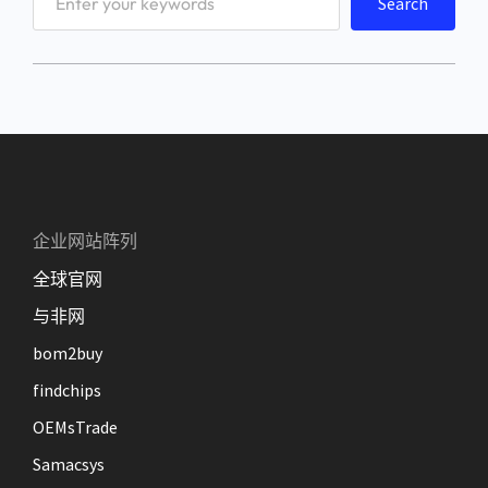
Search
e
a
r
c
h
企业网站阵列
全球官网
与非网
bom2buy
findchips
OEMsTrade
Samacsys