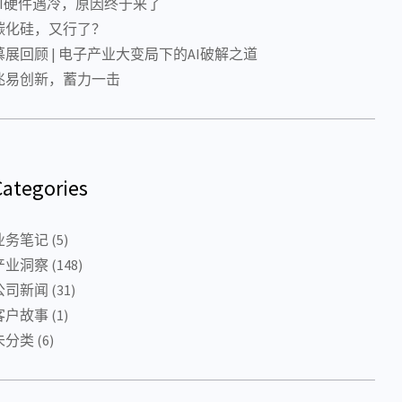
AI硬件遇冷，原因终于来了
碳化硅，又行了？
慕展回顾 | 电子产业大变局下的AI破解之道
兆易创新，蓄力一击
Categories
业务笔记
(5)
产业洞察
(148)
公司新闻
(31)
客户故事
(1)
未分类
(6)