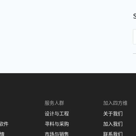
S
e
a
r
c
h
服务人群
加入四方维
设计与工程
关于我们
理软件
寻料与采购
加入我们
商情
市场与销售
联系我们