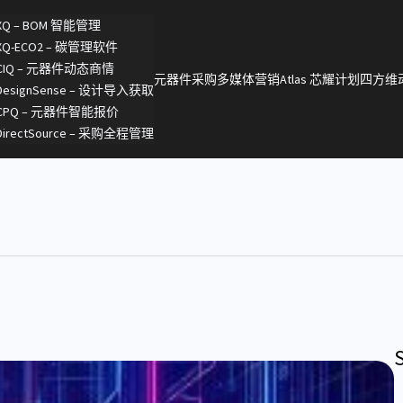
XQ – BOM 智能管理
XQ-ECO2 – 碳管理软件
CIQ – 元器件动态商情
元器件采购
多媒体营销
Atlas 芯耀计划
四方维
DesignSense – 设计导入获取
CPQ – 元器件智能报价
DirectSource – 采购全程管理