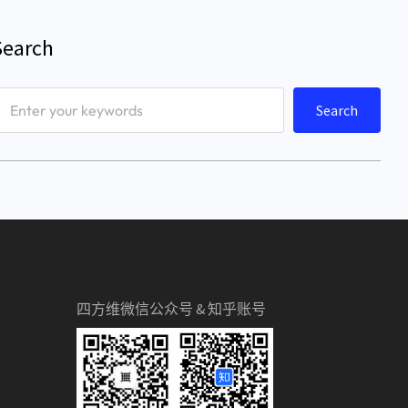
Search
Search
四方维微信公众号 & 知乎账号