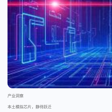
产业洞察
本土模拟芯片，静待跃迁