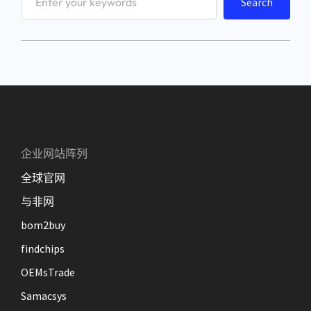
Search
e
a
r
c
h
企业网站阵列
全球官网
与非网
bom2buy
findchips
OEMsTrade
Samacsys