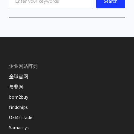
Search
e
a
r
c
h
企业网站阵列
全球官网
与非网
bom2buy
findchips
OEMsTrade
Samacsys