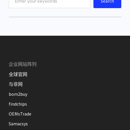
Search
e
a
r
c
h
企业网站阵列
全球官网
与非网
bom2buy
findchips
OEMsTrade
Samacsys