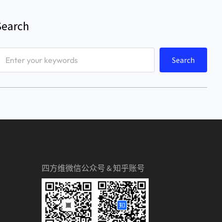
Search
Search
四方维微信公众号 & 知乎账号