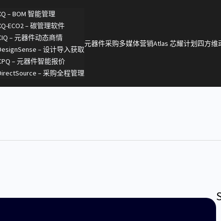
XQ – BOM 智能管理
XQ-ECO2 – 碳管理软件
CIQ – 元器件动态商情
元器件采购
多媒体营销
Atlas 芯耀计划
四方维
DesignSense – 设计导入获取
CPQ – 元器件智能报价
DirectSource – 采购全程管理