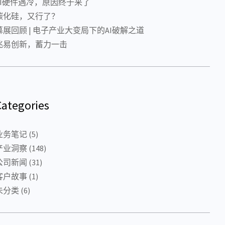
AI硬件遇冷，原因终于来了
碳化硅，又行了？
慕展回顾 | 电子产业大变局下的AI破解之道
兆易创新，蓄力一击
Categories
业务笔记
(5)
产业洞察
(148)
公司新闻
(31)
客户故事
(1)
未分类
(6)