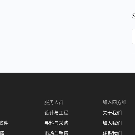
S
e
a
r
c
h
服务人群
加入四方维
设计与工程
关于我们
理软件
寻料与采购
加入我们
商情
市场与销售
联系我们