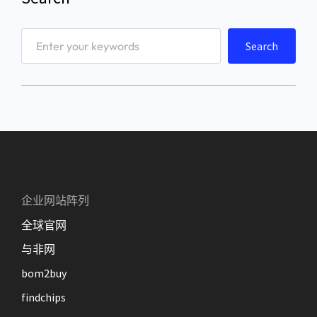
S
Search
e
a
r
c
h
企业网站阵列
全球官网
与非网
bom2buy
findchips