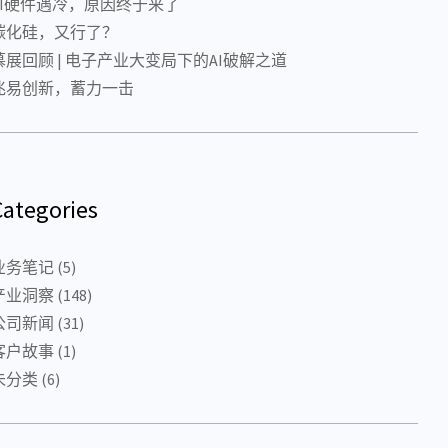
AI硬件遇冷，原因终于来了
碳化硅，又行了？
慕展回顾 | 电子产业大变局下的AI破解之道
兆易创新，蓄力一击
Categories
业务笔记
(5)
产业洞察
(148)
公司新闻
(31)
客户故事
(1)
未分类
(6)