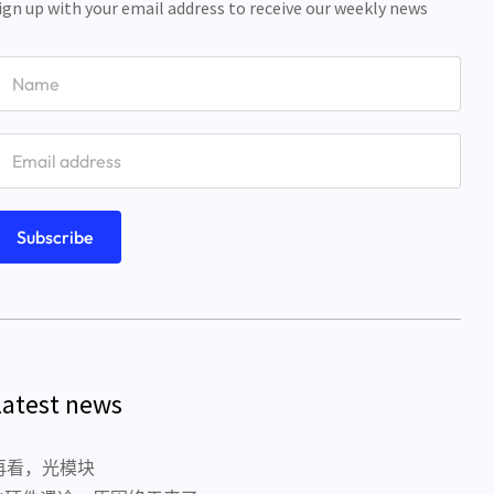
ign up with your email address to receive our weekly news
Latest news
再看，光模块