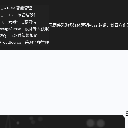
XQ – BOM 智能管理
XQ-ECO2 – 碳管理软件
CIQ – 元器件动态商情
元器件采购
多媒体营销
Atlas 芯耀计划
四方维
DesignSense – 设计导入获取
CPQ – 元器件智能报价
DirectSource – 采购全程管理