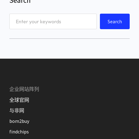
Search
S
Search
e
a
r
c
h
企业网站阵列
全球官网
与非网
bom2buy
findchips