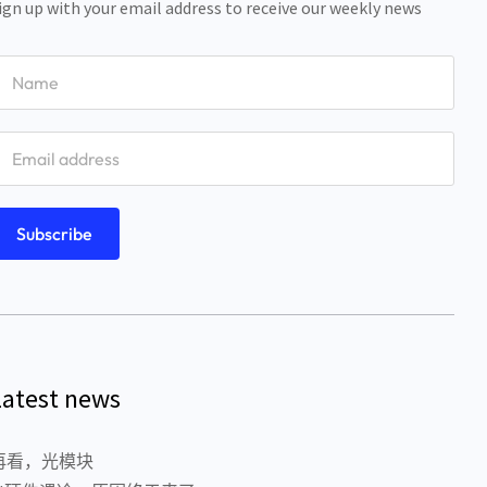
ign up with your email address to receive our weekly news
Latest news
再看，光模块