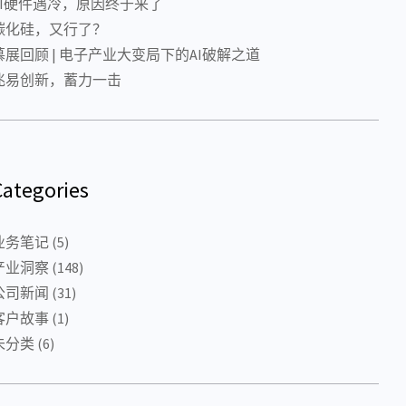
AI硬件遇冷，原因终于来了
碳化硅，又行了？
慕展回顾 | 电子产业大变局下的AI破解之道
兆易创新，蓄力一击
Categories
业务笔记
(5)
产业洞察
(148)
公司新闻
(31)
客户故事
(1)
未分类
(6)