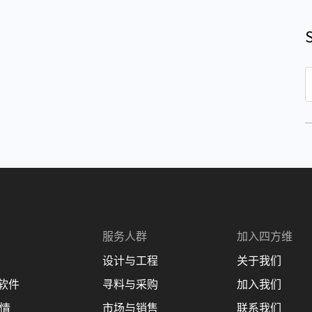
S
e
a
r
c
h
服务人群
加入四方维
设计与工程
关于我们
理软件
寻料与采购
加入我们
商情
市场与销售
联系我们