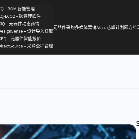
XQ – BOM 智能管理
XQ-ECO2 – 碳管理软件
CIQ – 元器件动态商情
元器件采购
多媒体营销
Atlas 芯耀计划
四方维
DesignSense – 设计导入获取
CPQ – 元器件智能报价
DirectSource – 采购全程管理