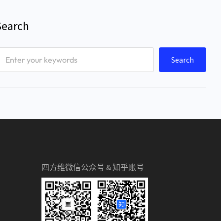
Search
Search
四方维微信公众号 & 知乎账号