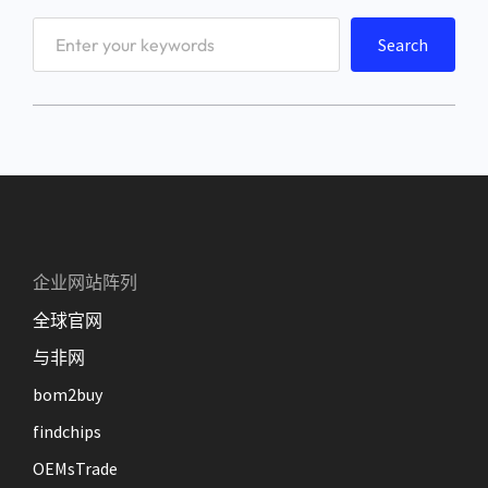
S
Search
e
a
r
c
h
企业网站阵列
全球官网
与非网
bom2buy
findchips
OEMsTrade