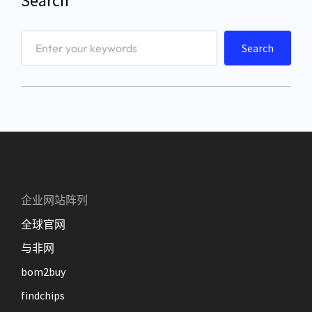
Search
S
Search
e
a
r
c
h
企业网站阵列
全球官网
与非网
bom2buy
findchips