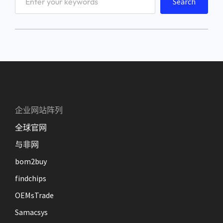
Search
e
a
r
c
h
企业网站阵列
全球官网
与非网
bom2buy
findchips
OEMsTrade
Samacsys