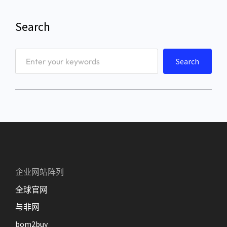
Search
S
Search
e
a
r
c
h
企业网站阵列
全球官网
与非网
bom2buy