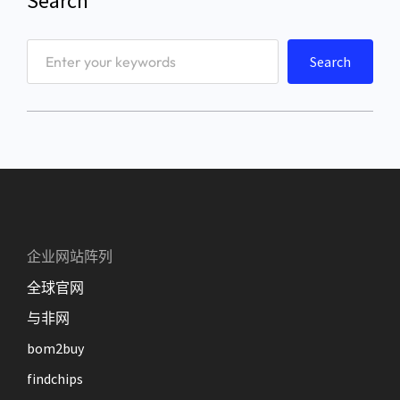
Search
S
Search
e
a
r
c
h
企业网站阵列
全球官网
与非网
bom2buy
findchips