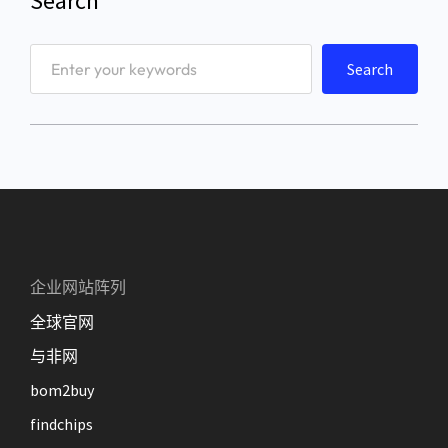
Search
S
Search
e
a
r
c
h
企业网站阵列
全球官网
与非网
bom2buy
findchips