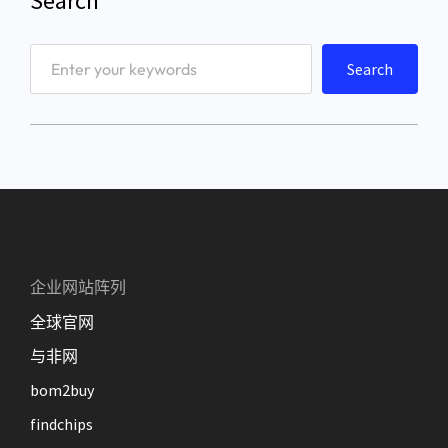
Search
S
Search
e
a
r
c
h
企业网站阵列
全球官网
与非网
bom2buy
findchips