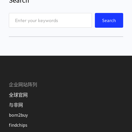
Search
S
Search
e
a
r
c
h
企业网站阵列
全球官网
与非网
bom2buy
findchips