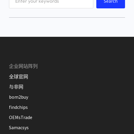
Search
e
a
r
c
h
企业网站阵列
全球官网
与非网
bom2buy
findchips
OEMsTrade
Samacsys