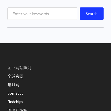
S
Search
e
a
r
c
h
企业网站阵列
全球官网
与非网
bom2buy
findchips
OEMsTrade