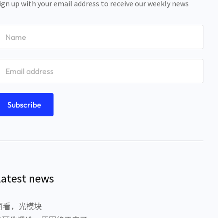
ign up with your email address to receive our weekly news
Latest news
再看，光模块