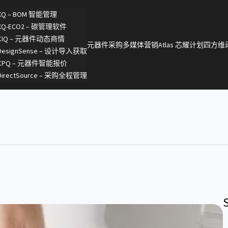
XQ – BOM 智能管理
XQ-ECO2 – 碳管理软件
CIQ – 元器件动态商情
元器件采购
多媒体营销
Atlas 芯耀计划
四方维
DesignSense – 设计导入获取
CPQ – 元器件智能报价
DirectSource – 采购全程管理