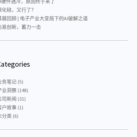
AI硬件遇冷，原因终于来了
碳化硅，又行了？
慕展回顾 | 电子产业大变局下的AI破解之道
兆易创新，蓄力一击
Categories
业务笔记
(5)
产业洞察
(148)
公司新闻
(31)
客户故事
(1)
未分类
(6)