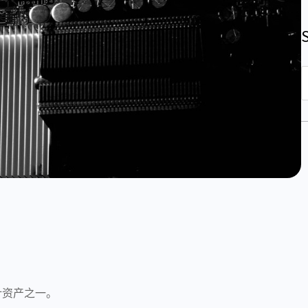
S
e
a
r
c
h
计资产之一。